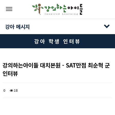
목록
강아 메시지
강아 학생 인터뷰
강의하는아이들 대치본원 - SAT만점 최순혁 군
인터뷰
0
18